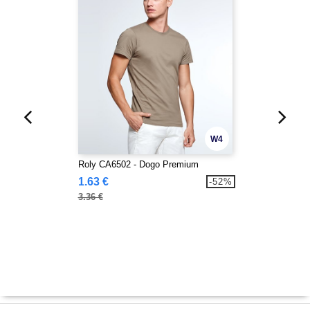
W4
Roly CA6502 - Dogo Premium
1.63 €
-52%
3.36 €