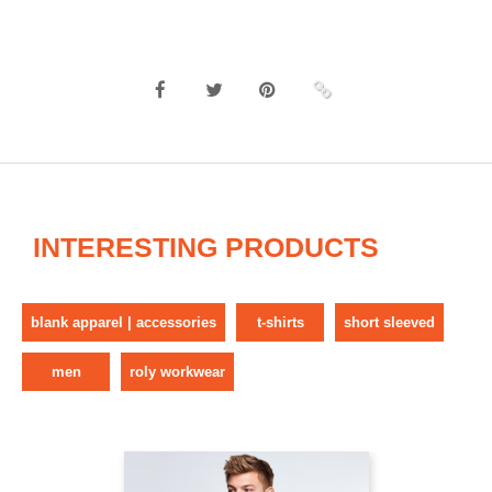
INTERESTING PRODUCTS
blank apparel | accessories
t-shirts
short sleeved
men
roly workwear