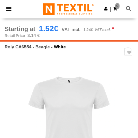
×
Ntextil App
0
Get the app
|
Better prices on app!
1.52€
Starting at
*
VAT incl.
1.24€
VAT excl.
3.14 €
Retail Price
Roly CA6554 - Beagle
- White
Previous
Next